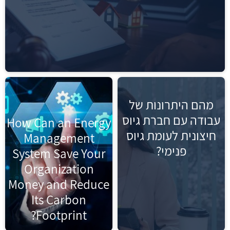
מהם היתרונות של
עבודה עם חברת גיוס
How Can an Energy
חיצונית לעומת גיוס
Management
פנימי?
System Save Your
Organization
Money and Reduce
Its Carbon
Footprint?