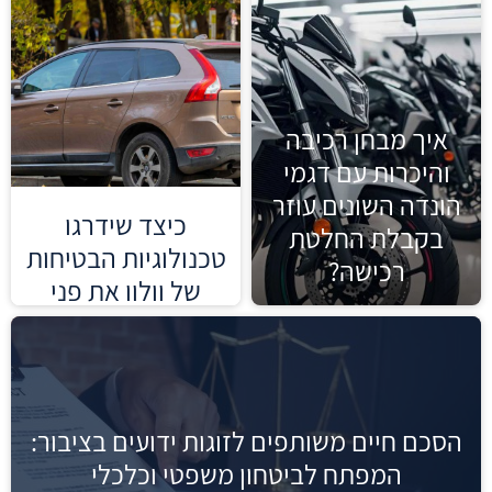
בערים?
קרא עוד »
איך מבחן רכיבה
והיכרות עם דגמי
הונדה השונים עוזר
כיצד שידרגו
בקבלת החלטת
טכנולוגיות הבטיחות
רכישה?
של וולוו את פני
תעשיית הרכב
הבינלאומית?
קרא עוד »
הסכם חיים משותפים לזוגות ידועים בציבור:
המפתח לביטחון משפטי וכלכלי